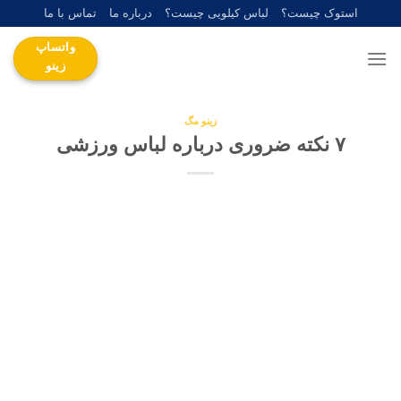
Ski
استوک چیست؟
لباس کیلویی چیست؟
درباره ما
تماس با ما
t
واتساپ
conten
زینو
زینو مگ
۷ نکته ضروری درباره لباس ورزشی