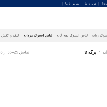
ست؟
درباره ما
تماس با ما
توک زنانه
لباس استوک بچه گانه
لباس استوک مردانه
کیف و کفش
نه
/
برگه 3
نمایش 25–36 از 36 نتیجه