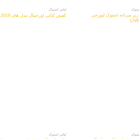
ستوک
لباس استوک
زیر مردانه استوک لیورجی
کفش کتانی اورجینال مدل های 2018
LIV
ستوک
لباس استوک