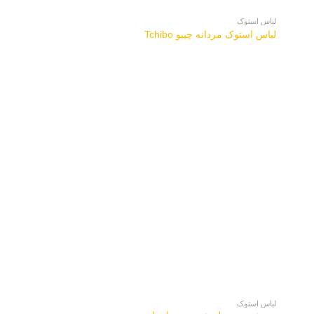
لباس استوک
لباس استوک مردانه چیبو Tchibo
لباس استوک