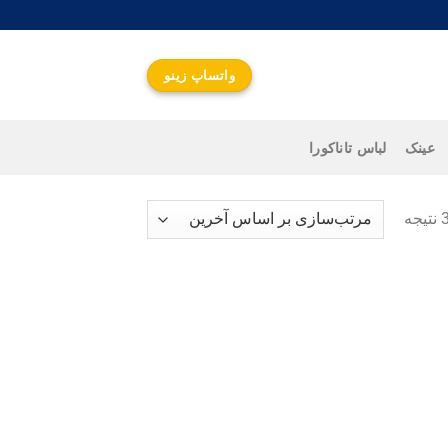
واتساپ زینو
عینک
لباس تاناکورا