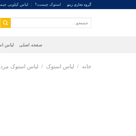
Ski
استوک چیست؟
لباس کیلویی چی
گروه تجاری زینو
t
conten
جستجو
برای:
صفحه اصلی
لباس اس
خانه
/
لباس استوک
/
لباس استوک مردا
واتساپ زینو
جهت اطلاع از قیمت و ارتباط سریع
کلیک کنید