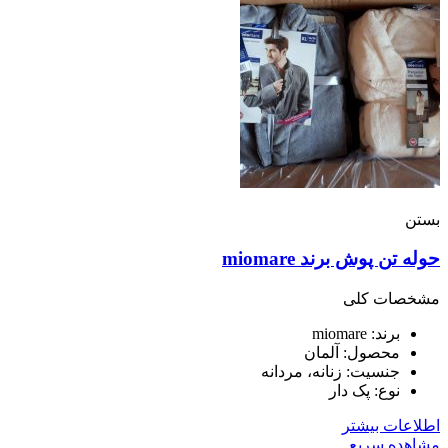
بستن
حوله تن پوش برند miomare
مشخصات کلی
برند: miomare
محصول: آلمان
جنسیت: زنانه، مردانه
نوع: پک دار
اطلاعات بیشتر
مشاهده سریع