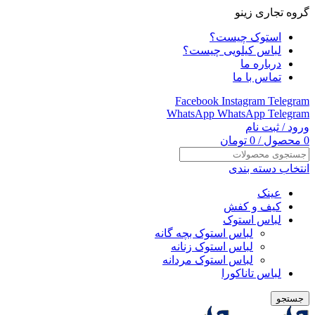
گروه تجاری زینو
استوک چیست؟
لباس کیلویی چیست؟
درباره ما
تماس با ما
Facebook
Instagram
Telegram
WhatsApp
WhatsApp
Telegram
ورود / ثبت نام
0
محصول
/
0
تومان
انتخاب دسته بندی
عینک
کیف و کفش
لباس استوک
لباس استوک بچه گانه
لباس استوک زنانه
لباس استوک مردانه
لباس تاناکورا
جستجو