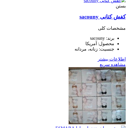
بستن
کفش کتانی ⁣sacouny
مشخصات کلی
برند: ⁣sacouny
محصول: آمریکا
جنسیت: زنانه، مردانه
اطلاعات بیشتر
مشاهده سریع