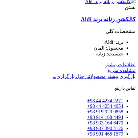
بستن
کالکشن زنانه برند Aldi
مشخصات کلی
برند: Aldi
محصول: آلمان
جنسیت: زنانه
اطلاعات بیشتر
مشاهده سریع
بارگیری بیشتر محصولات
درحال بارگزاری...
تماس با زینو
2271 4234 44 98+
4054 4234 44 98+
9858 929 919 98+
4494 168 914 98+
6479 164 933 98+
4126 390 937 98+
1579 465 901 98+