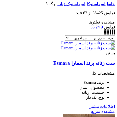
خانه
لباس استوک
لباس استوک زنانه
برگه 3
نمایش 25–36 از 62 نتیجه
مشاهده فیلترها
نمایش
9
24
36
بستن
ست زنانه برند اسمارا Esmara
مشخصات کلی
برند: Esmara
محصول: آلمان
جنسیت: زنانه
نوع: پک دار
اطلاعات بیشتر
مشاهده سریع