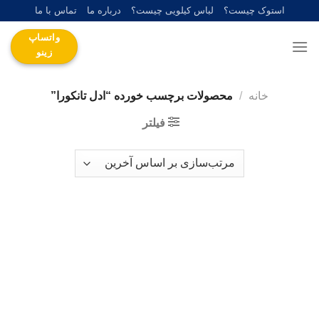
Ski
استوک چیست؟
لباس کیلویی چیست؟
درباره ما
تماس با ما
t
واتساپ
conten
زینو
خانه
/
محصولات برچسب خورده “ادل تانکورا”
فیلتر