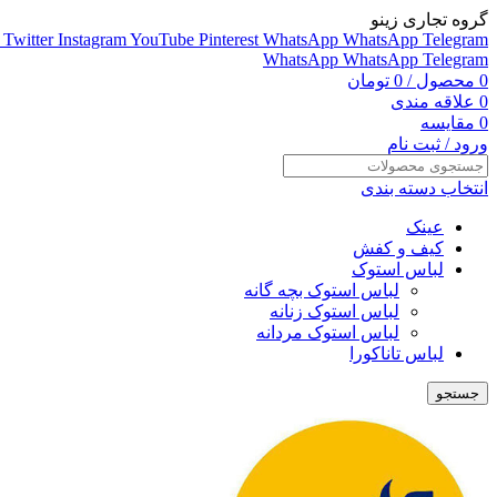
گروه تجاری زینو
Twitter
Instagram
YouTube
Pinterest
WhatsApp
WhatsApp
Telegram
WhatsApp
WhatsApp
Telegram
0
محصول
/
0
تومان
0
علاقه مندی
0
مقایسه
ورود / ثبت نام
انتخاب دسته بندی
عینک
کیف و کفش
لباس استوک
لباس استوک بچه گانه
لباس استوک زنانه
لباس استوک مردانه
لباس تاناکورا
جستجو