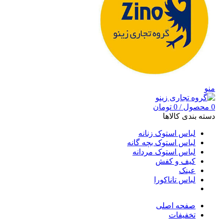
منو
0
محصول
/
0
تومان
دسته بندی کالاها
لباس استوک زنانه
لباس استوک بچه گانه
لباس استوک مردانه
کیف و کفش
عینک
لباس تاناکورا
صفحه اصلی
تخفیفات