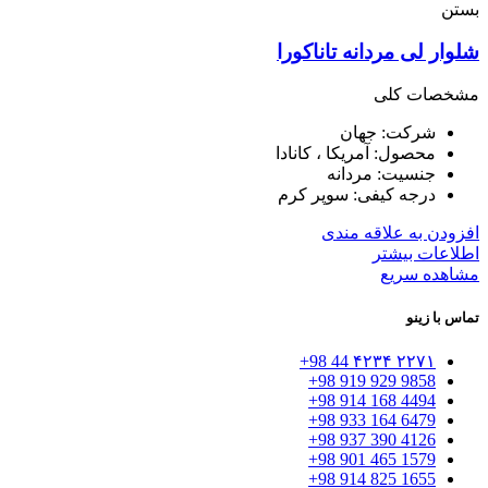
بستن
شلوار لی مردانه تاناکورا
مشخصات کلی
شرکت: جهان
محصول: آمریکا ، کانادا
جنسیت: مردانه
درجه کیفی: سوپر کرم
افزودن به علاقه مندی
اطلاعات بیشتر
مشاهده سریع
تماس با زینو
۲۲۷۱ ۴۲۳۴ 44 98+
9858 929 919 98+
4494 168 914 98+
6479 164 933 98+
4126 390 937 98+
1579 465 901 98+
1655 825 914 98+