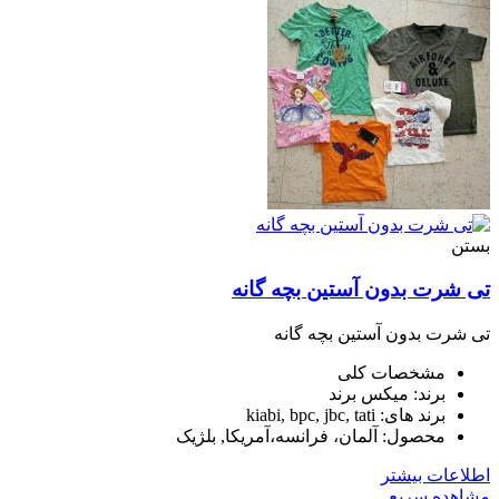
بستن
تی شرت بدون آستین بچه گانه
تی شرت بدون آستین بچه گانه
مشخصات کلی
برند: میکس برند
برند های: kiabi, bpc, jbc, tati
محصول: آلمان، فرانسه،آمریکا, بلژیک
اطلاعات بیشتر
مشاهده سریع