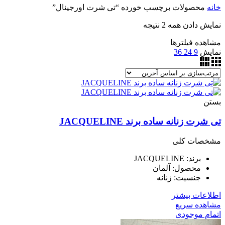
خانه
محصولات برچسب خورده “تی شرت اورجینال”
نمایش دادن همه 2 نتیجه
مشاهده فیلترها
نمایش
9
24
36
بستن
تی شرت زنانه ساده برند JACQUELINE
مشخصات کلی
برند: JACQUELINE
محصول: آلمان
جنسیت: زنانه
اطلاعات بیشتر
مشاهده سریع
اتمام موجودی