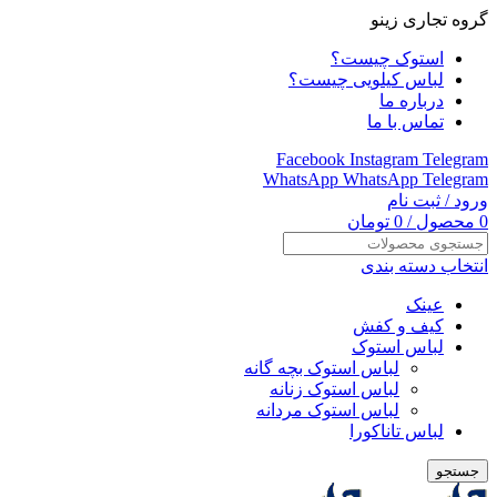
گروه تجاری زینو
استوک چیست؟
لباس کیلویی چیست؟
درباره ما
تماس با ما
Facebook
Instagram
Telegram
WhatsApp
WhatsApp
Telegram
ورود / ثبت نام
0
محصول
/
0
تومان
انتخاب دسته بندی
عینک
کیف و کفش
لباس استوک
لباس استوک بچه گانه
لباس استوک زنانه
لباس استوک مردانه
لباس تاناکورا
جستجو