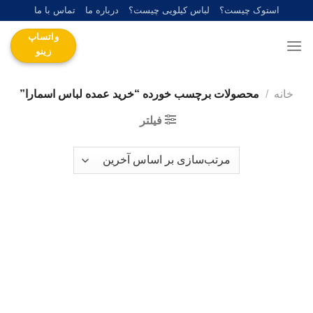
Ski
استوک چیست؟
لباس کیلویی چیست؟
درباره ما
تماس با ما
t
واتساپ
conten
زینو
خانه
/
محصولات برچسب خورده “خرید عمده لباس اسمارا”
فیلتر