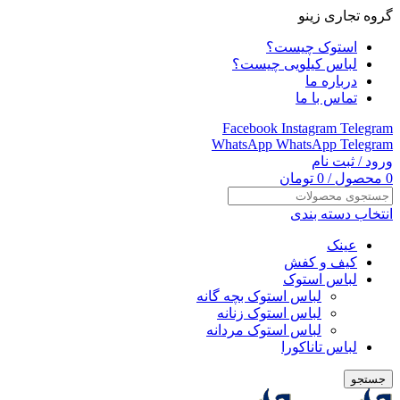
گروه تجاری زینو
استوک چیست؟
لباس کیلویی چیست؟
درباره ما
تماس با ما
Facebook
Instagram
Telegram
WhatsApp
WhatsApp
Telegram
ورود / ثبت نام
0
محصول
/
0
تومان
انتخاب دسته بندی
عینک
کیف و کفش
لباس استوک
لباس استوک بچه گانه
لباس استوک زنانه
لباس استوک مردانه
لباس تاناکورا
جستجو