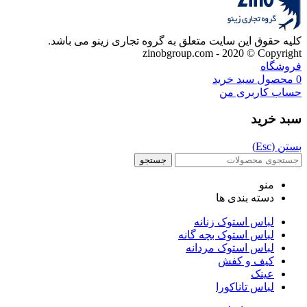
کلیه حقوق این سایت متعلق به گروه تجاری زینو می باشد.
zinobgroup.com - 2020 © Copyright
فروشگاه
0
محصول
سبد خرید
حساب کاربری من
سبد خرید
بستن (Esc)
جستجو
منو
دسته بندی ها
لباس استوک زنانه
لباس استوک بچه گانه
لباس استوک مردانه
کیف و کفش
عینک
لباس تاناکورا