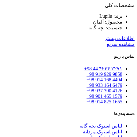
مشخصات کلی
برند: Lupilu
محصول: آلمان
جنسیت: بچه گانه
اطلاعات بیشتر
مشاهده سریع
تماس با زینو
۲۲۷۱ ۴۲۳۴ 44 98+
9858 929 919 98+
4494 168 914 98+
6479 164 933 98+
4126 390 937 98+
1579 465 901 98+
1655 825 914 98+
دسته بندی‌ها
لباس استوک بچه گانه
لباس استوک مردانه