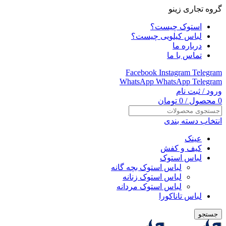
گروه تجاری زینو
استوک چیست؟
لباس کیلویی چیست؟
درباره ما
تماس با ما
Facebook
Instagram
Telegram
WhatsApp
WhatsApp
Telegram
ورود / ثبت نام
0
محصول
/
0
تومان
انتخاب دسته بندی
عینک
کیف و کفش
لباس استوک
لباس استوک بچه گانه
لباس استوک زنانه
لباس استوک مردانه
لباس تاناکورا
جستجو