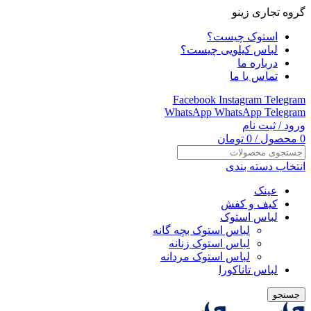
گروه تجاری زینو
استوک چیست؟
لباس کیلویی چیست؟
درباره ما
تماس با ما
Facebook
Instagram
Telegram
WhatsApp
WhatsApp
Telegram
ورود / ثبت نام
0
محصول
/
0
تومان
انتخاب دسته بندی
عینک
کیف و کفش
لباس استوک
لباس استوک بچه گانه
لباس استوک زنانه
لباس استوک مردانه
لباس تاناکورا
جستجو