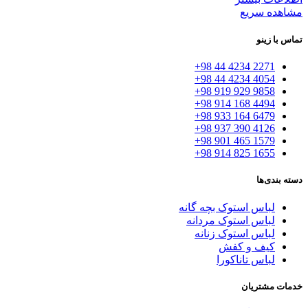
مشاهده سریع
تماس با زینو
2271 4234 44 98+
4054 4234 44 98+
9858 929 919 98+
4494 168 914 98+
6479 164 933 98+
4126 390 937 98+
1579 465 901 98+
1655 825 914 98+
دسته بندی‌ها
لباس استوک بچه گانه
لباس استوک مردانه
لباس استوک زنانه
کیف و کفش
لباس تاناکورا
خدمات مشتریان