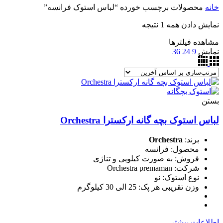
خانه
محصولات برچسب خورده “لباس استوک فرانسه”
نمایش دادن همه 1 نتیجه
مشاهده فیلترها
نمایش
9
24
36
بستن
لباس استوک بچه گانه ارکسترا Orchestra
برند:
Orchestra
محصول: فرانسه
فروش: به صورت کیلویی و تناژی
شرکت: Orchestra premaman
نوع استوک: نو
وزن تقریبی هر پک: 25 الی 30 کیلوگرم
اطلاعات بیشتر