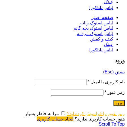
عینک
لباس تاناکورا
صفحه اصلی
لباس استوک زنانه
لباس استوک بچه گانه
لباس استوک مردانه
کیف و کفش
عینک
لباس تاناکورا
ورود
بستن (Esc)
نام کاربری یا ایمیل
*
رمز عبور
*
ورود
رمز عبور را فراموش کرده اید؟
مرا به خاطر بسپار
هنوز حساب کاربری ندارید؟
ایجاد حساب کاربری
Scroll To Top