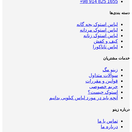
1655 825 914 98+
دسته بندی‌ها
لباس استوک بچه گانه
لباس استوک مردانه
لباس استوک زنانه
کیف و کفش
لباس تاناکورا
خدمات مشتریان
زینو مگ
سوالات متداول
قوانین و مقررات
حریم خصوصی
استوک چیست؟
آنچه باید در مورد لباس کیلویی بدانیم
درباره زینو
تماس با ما
درباره ما