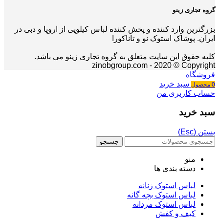
گروه تجاری زینو
بزرگترین وارد کننده و پخش کننده لباس کیلویی از اروپا و دبی در
ایران. پوشاک استوک نو و تاناکورا
کلیه حقوق این سایت متعلق به گروه تجاری زینو می باشد.
zinobgroup.com - 2020 © Copyright
فروشگاه
سبد خرید
0
محصول
حساب کاربری من
سبد خرید
بستن (Esc)
جستجو
منو
دسته بندی ها
لباس استوک زنانه
لباس استوک بچه گانه
لباس استوک مردانه
کیف و کفش