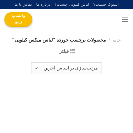
Ski
استوک چیست؟
لباس کیلویی چیست؟
درباره ما
تماس با ما
t
واتساپ
conten
زینو
خانه
/
محصولات برچسب خورده “لباس میکس کیلویی”
فیلتر