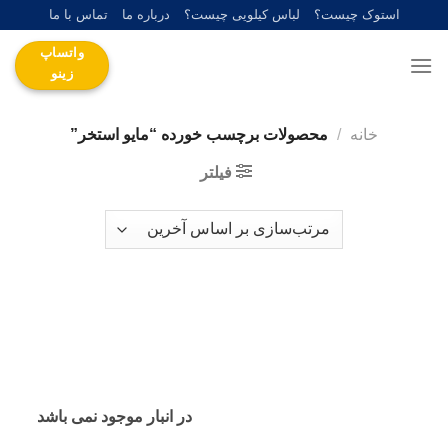
Ski
استوک چیست؟
لباس کیلویی چیست؟
درباره ما
تماس با ما
t
واتساپ
conten
زینو
خانه
/
محصولات برچسب خورده “مایو استخر”
فیلتر
در انبار موجود نمی باشد