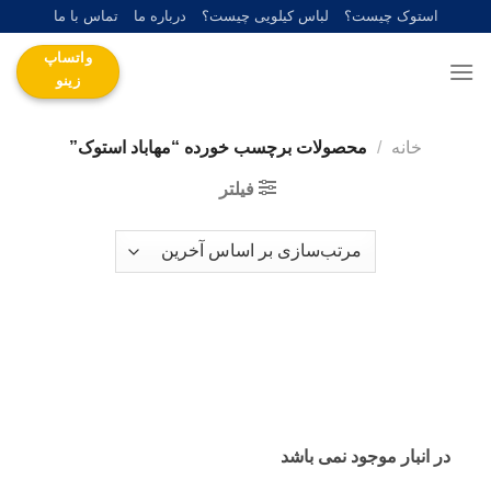
Ski
استوک چیست؟
لباس کیلویی چیست؟
درباره ما
تماس با ما
t
واتساپ
conten
زینو
خانه
/
محصولات برچسب خورده “مهاباد استوک”
فیلتر
در انبار موجود نمی باشد