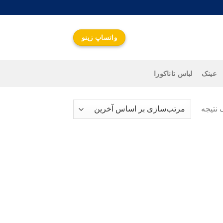
واتساپ زینو
عینک
لباس تاناکورا
 نتیجه