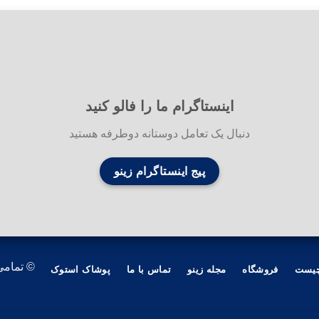
اینستاگرام ما را فالو کنید
دنبال یک تعامل دوستانه دوطرفه هستید
پیج اینستاگرام زینو
© تمامی
چیست
فروشگاه
مجله زینو
تماس با ما
پوشاک استوک