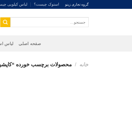
Ski
استوک چیست؟
لباس کیلویی چی
گروه تجاری زینو
t
conten
جستجو
برای:
صفحه اصلی
لباس اس
خانه
/
محصولات برچسب خورده “کاپشن 
واتساپ زینو
جهت اطلاع از قیمت و ارتباط سریع
کلیک کنید