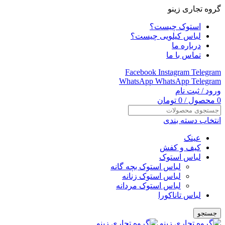
گروه تجاری زینو
استوک چیست؟
لباس کیلویی چیست؟
درباره ما
تماس با ما
Facebook
Instagram
Telegram
WhatsApp
WhatsApp
Telegram
ورود / ثبت نام
0
محصول
/
0
تومان
انتخاب دسته بندی
عینک
کیف و کفش
لباس استوک
لباس استوک بچه گانه
لباس استوک زنانه
لباس استوک مردانه
لباس تاناکورا
جستجو