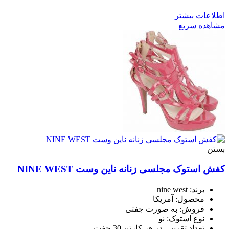
اطلاعات بیشتر
مشاهده سریع
بستن
کفش استوک مجلسی زنانه ناین وست NINE WEST
برند: nine west
محصول: آمریکا
فروش: به صورت جفتی
نوع استوک: نو
تعداد تقریبی در هر کارتن 30 جفت