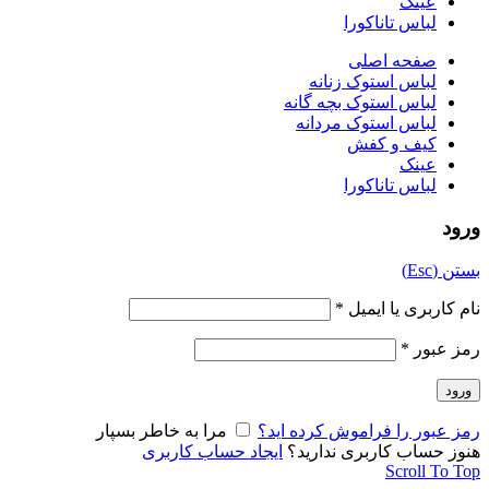
عینک
لباس تاناکورا
صفحه اصلی
لباس استوک زنانه
لباس استوک بچه گانه
لباس استوک مردانه
کیف و کفش
عینک
لباس تاناکورا
ورود
بستن (Esc)
نام کاربری یا ایمیل
*
رمز عبور
*
ورود
رمز عبور را فراموش کرده اید؟
مرا به خاطر بسپار
هنوز حساب کاربری ندارید؟
ایجاد حساب کاربری
Scroll To Top