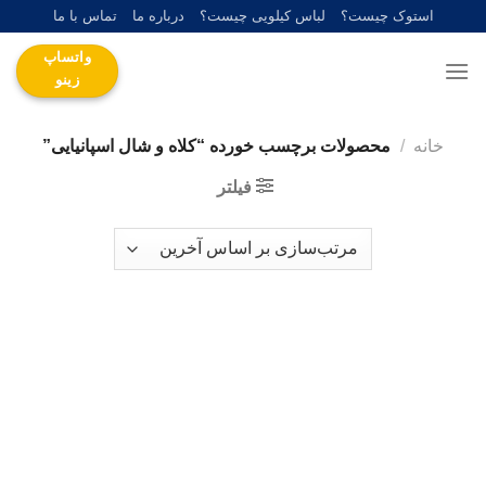
Ski
استوک چیست؟
لباس کیلویی چیست؟
درباره ما
تماس با ما
t
واتساپ
conten
زینو
خانه
/
محصولات برچسب خورده “کلاه و شال اسپانیایی”
فیلتر