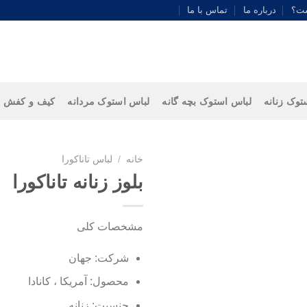
ست؟
درباره ما
تماس با ما
توک زنانه
لباس استوک بچه گانه
لباس استوک مردانه
کیف و کفش
خانه
/
لباس تاناکورا
بلوز زنانه تاناکورا
مشخصات کلی
شرکت: جهان
محصول: آمریکا ، کانادا
جنسیت: زنانه