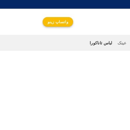
واتساپ زینو
عینک
لباس تاناکورا
واتساپ زینو
جهت اطلاع از قیمت و
ارتباط سریع کلیک کنید