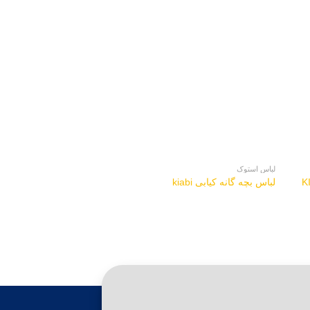
لباس استوک
لباس استوک
لباس بچه گانه کیابی kiabi
لباس زنانه چیبو Tchibo