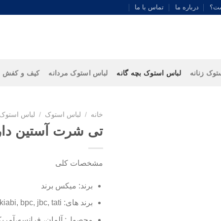
ست؟
درباره ما
تماس با ما
توک زنانه
لباس استوک بچه گانه
لباس استوک مردانه
کیف و کفش
خانه
/
لباس استوک
/
لباس استوک 
تی شرت آستین دار 
مشخصات کلی
برند: میکس برند
برند های: kiabi, bpc, jbc, tati
محصول: آلمان، فرانسه،آمریکا