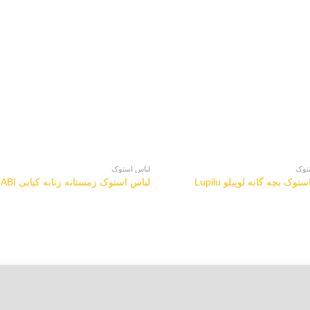
توک
لباس استوک
وک بچه گانه لوپیلو Lupilu
لباس استوک زمستانه زنانه کیابی KIABI