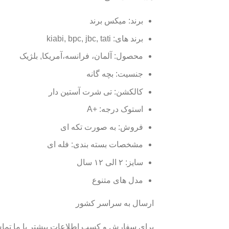
برند: میکس برند
برند های: kiabi, bpc, jbc, tati
محصول: آلمان، فرانسه،آمریکا, بلژیک
جنسیت: بچه گانه
کالکشن: تی شرت آستین دار
استوک درجه: +A
فروش: به صورت تکه ای
مشخصات بسته بندی: فله ای
سایز: ٢ الی ۱۲ سال
مدل های متنوع
ارسال به سراسر کشور
برای سفارش و کسب اطلاعات بیشتر با ما تماس