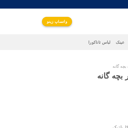
واتساپ زینو
عینک
لباس تاناکورا
بچه گانه
بچه گانه
واتساپ زینو
جهت اطلاع از قیمت و
ارتباط سریع کلیک کنید
, بلژیک