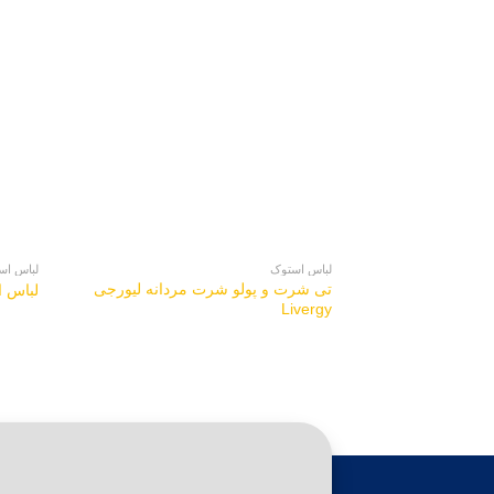
لباس استوک
لباس اس
تی شرت و پولو شرت مردانه لیورجی
لباس است
Livergy