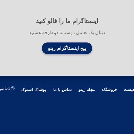
اینستاگرام ما را فالو کنید
دنبال یک تعامل دوستانه دوطرفه هستید
پیج اینستاگرام زینو
© تمامی
چیست
فروشگاه
مجله زینو
تماس با ما
پوشاک استوک