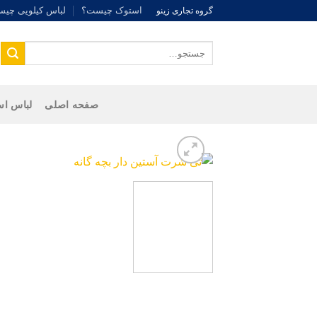
Ski
استوک چیست؟
لباس کیلویی چی
گروه تجاری زینو
t
conten
جستجو
برای:
صفحه اصلی
لباس اس