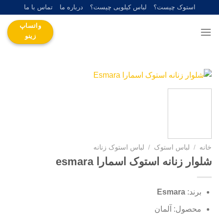
Ski
استوک چیست؟
لباس کیلویی چیست؟
درباره ما
تماس با ما
t
واتساپ
conten
زینو
خانه
/
لباس استوک
/
لباس استوک زنانه
شلوار زنانه استوک اسمارا esmara
برند:
Esmara
محصول: آلمان