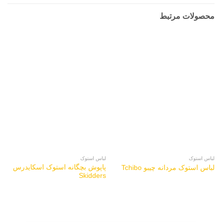
محصولات مرتبط
لباس استوک
لباس استوک
پاپوش بچگانه استوک اسکایدرس
لباس استوک مردانه چیبو Tchibo
Skidders