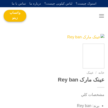
Ski
استوک چیست؟
لباس کیلویی چیست؟
درباره ما
تماس با ما
t
واتساپ
conten
زینو
خانه
/
عینک
عینک مارک Rey ban
مشخصات کلي
برند: Rey ban