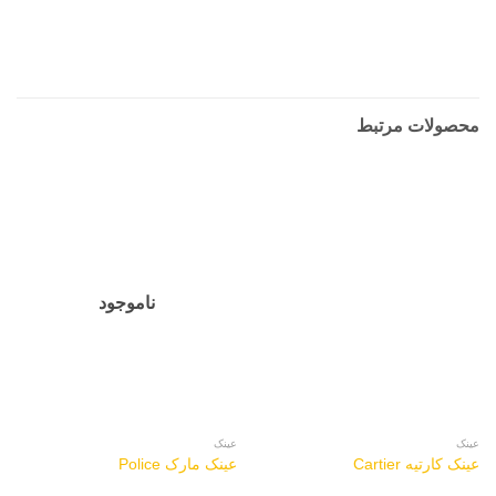
محصولات مرتبط
ناموجود
عینک
عینک
عینک کارتیه Cartier
عینک مارک Police