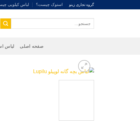
Ski
استوک چیست؟
لباس کیلویی چی
گروه تجاری زینو
t
conten
جستجو
برای:
صفحه اصلی
لباس اس