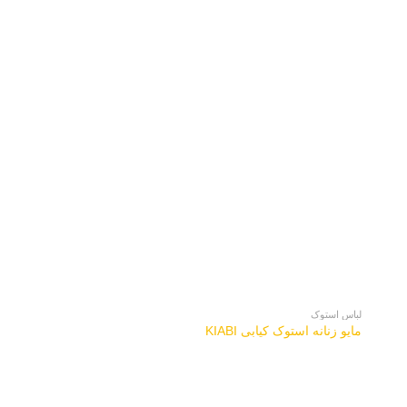
لباس استوک
لباس استوک
لباس ورزشی استوک مر
مایو زنانه استوک کیابی KIABI
Crivit