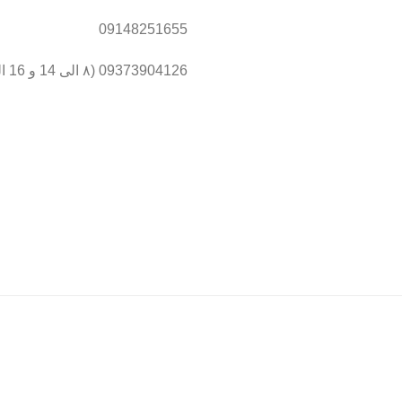
09148251655
09373904126 (۸ الی 14 و 16 الی 19 )