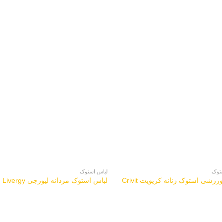
توک
لباس استوک
زشی استوک زنانه کریویت Crivit
لباس استوک مردانه لیورجی Livergy