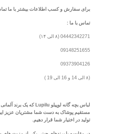
برای سفارش و کسب اطلاعات بیشتر با ما تماس
تماس با ما :
04442342271 (۸ الی ۱۴)
09148251655
09373904126
(۸ الی 14 و 16 الی 19 )
لباس بچه گانه لوپیلو 
مستقیم پوشاک به دست شما مشتریان عزیز این ا
تولید در اختیار شما قرار دهیم.
در مقایسه با برندهای چینی یکی از مزیت های مهم لباس بچه گانه لوپیلو Lupilu ، شفافیت کامل