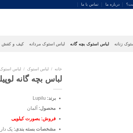
ست؟
درباره ما
تماس با ما
توک زنانه
لباس استوک بچه گانه
لباس استوک مردانه
کیف و کفش
خانه
/
لباس استوک
/
لباس استوک 
لباس بچه گانه لوپیلو pilu
برند:
Lupilu
محصول:
آلمان
فروش: بصورت کیلویی
مشخصات بسته بندی:
پک دار (