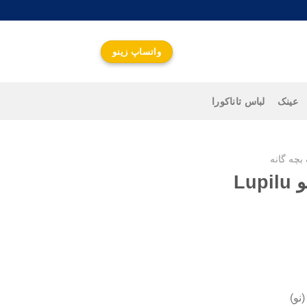
واتساپ زینو
عینک
لباس تاناکورا
بچه گانه
Lu
واتساپ زینو
جهت اطلاع از قیمت و
ارتباط سریع کلیک کنید
نو)