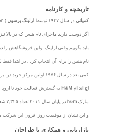
تاریخچه و کارنامه
کمپانی
در سال ۱۹۴۷ توسط
ارلینگ پرسون
( Erling Persson ) بنا نهاده شد.
اگر دوست دارید ماجرای نام هنس که در بالا نیز ب
باید بگوییم وقتی ارلینگ اولین فروشگاهش را
نام هنس را برای آن انتخاب کرد . در ابتدا فق
کمی بعد در سال ۱۹۷۶ اولین مرکز خرید در بیرون اسکاندیناوی، در لندن آغاز به کار کرد.
اچ اند ام
H&M
به گسترش فعالیت خود تا اروپا ادام
مارک h&m در پایان سال ۲۰۱۱ تعداد ۲,۳۲۵ شعبه و در پایان سال ۲۰۱۲ این تعداد به ۲,۶۲۹ عدد رسید
و این نشان از موفقیت روز افزون این شرکت می باشد. سه 
بازاریابی و همکاری با طراحان