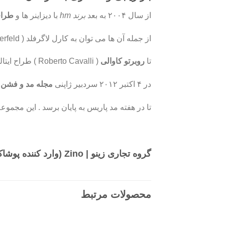
از سال ۲۰۰۴ به بعد
برند hm
با دیزاینر ها و
طراح
از جمله آن ها می توان به کارل لاگرفلد ( Karl Lagerfeld ) که اولین طراحی بود که همکاری خود را با این مارک شروع کرد
تا
روبرتو کاوالی
( Roberto Cavalli ) طراح ایتالیایی که در سال ۲۰۰۷ یکی از سریعترین فروش های این
در ۴ اکتبر ۲۰۱۲ سردبیر ژاپنی
مجله مد و فشن
Vogue ی
تا در هفته مد پاریس به پایان برسد . این مجموعه در ۱۴۰ فروشگاه H&M در سراسر جهان و
گروه تجاری زینو | Zino (
وارد کننده پوشا
محصولات مرتبط