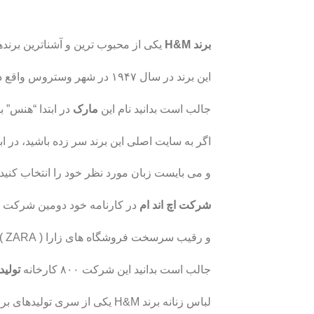
برند H&M
یکی از محبوب ترین و آشناترین برند
این برند در سال ۱۹۴۷ در شهر وستروس واقع در کشور سوئد پایه گذاری شد.
جالب است بدانید نام این
مارک
در ابتدا “هنس” 
اگر به سایت اصلی این برند سر زده باشید، در ابت
و می بایست زبان مورد نظر خود را انتخاب کنید. طبق جدیدترین آمار H&M در ۶۲ کشور جهان بی
شرکت اچ اند ام
در کارنامه خود دومین شرکت 
و رقیب سرسخت فروشگاه های زارا ( ZARA ) که رتبه اول را به خود اختصاص داده اند، می باشد.
جالب است بدانید این شرکت ۸۰۰ کارخانه
تولید
لباس زنانه برند H&M یکی از سری تولیدهای بروز این کمپانی بوده که در گروه تجاری زینو بصورت عمده موجود می باشد.