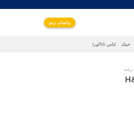
واتساپ زینو
عینک
لباس تاناکورا
زنانه
واتساپ زینو
جهت اطلاع از قیمت و
ارتباط سریع کلیک کنید