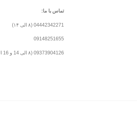
تماس با ما:
04442342271 (۸ الی ۱۴)
09148251655
09373904126 (۸ الی 14 و 16 الی 19 )