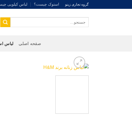
Ski
استوک چیست؟
لباس کیلویی چی
گروه تجاری زینو
t
conten
جستجو
برای:
صفحه اصلی
لباس اس