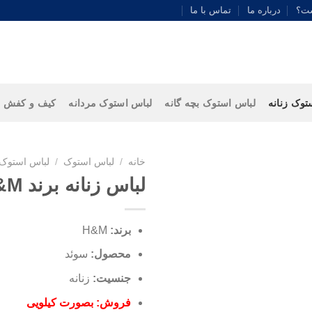
ست؟
درباره ما
تماس با ما
توک زنانه
لباس استوک بچه گانه
لباس استوک مردانه
کیف و کفش
خانه
/
لباس استوک
/
لباس استوک 
لباس زنانه برند H&M
برند:
H&M
محصول:
سوئد
جنسیت:
زنانه
فروش: بصورت کیلویی