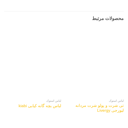
محصولات مرتبط
لباس استوک
لباس استوک
تی شرت و پولو شرت مردانه
لباس بچه گانه کیابی kiabi
لیورجی Livergy