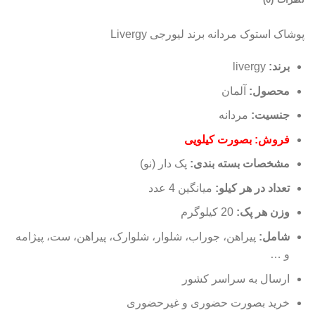
پوشاک استوک مردانه برند لیورجی Livergy
برند:
livergy
محصول:
آلمان
جنسیت:
مردانه
فروش: بصورت کیلویی
مشخصات بسته بندی:
پک دار (نو)
تعداد در هر کیلو
:
میانگین 4 عدد
وزن هر پک:
20 کیلوگرم
شامل:
پیراهن، جوراب، شلوار، شلوارک، پیراهن، ست، پیژامه
و …
ارسال به سراسر کشور
خرید بصورت حضوری و غیرحضوری