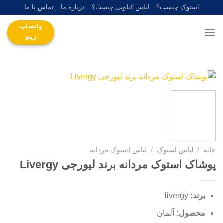
Ski
استوک چیست؟
لباس کیلویی چیست؟
درباره ما
تماس با ما
t
واتساپ
conten
زینو
خانه
/
لباس استوک
/
لباس استوک مردانه
پوشاک استوک مردانه برند لیورجی Livergy
برند:
livergy
محصول:
آلمان