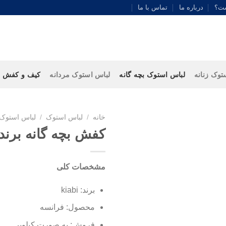
ست؟
درباره ما
تماس با ما
توک زنانه
لباس استوک بچه گانه
لباس استوک مردانه
کیف و کفش
خانه
/
لباس استوک
/
لباس استوک 
کفش بچه گانه برند iabi
مشخصات کلی
برند: kiabi
محصول: فرانسه
فروش: به صورت کیلویی