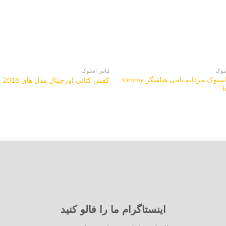
توک
لباس استوک
لباس استوک مردانه تامی هیلفیگر tommy
کفش کتانی اورجینال مدل های 2018
h
اینستاگرام ما را فالو کنید