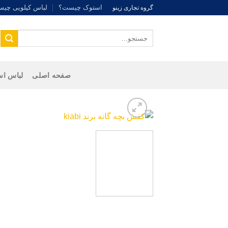
Ski
استوک چیست؟
لباس کیلویی چی
گروه تجاری زینو
t
conten
جستجو
برای:
صفحه اصلی
لباس اس