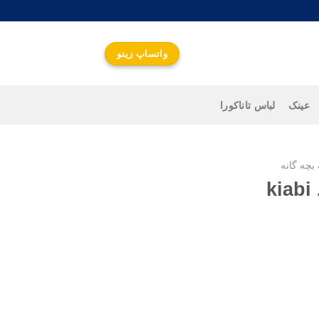
واتساپ زینو
عینک
لباس تاناکورا
بچه گانه
k
واتساپ زینو
جهت اطلاع از قیمت و
ارتباط سریع کلیک کنید