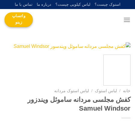
Ski
استوک چیست؟
لباس کیلویی چیست؟
درباره ما
تماس با ما
t
واتساپ
conten
زینو
خانه
/
لباس استوک
/
لباس استوک مردانه
کفش مجلسی مردانه ساموئل ویندزور
Samuel Windsor