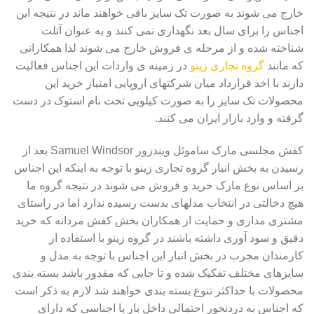
خارج می شوند به صورت تک سایز باقی خواهند ماند در نتیجه این
اجناس را برای سال بعد نگهداری نمی کنند و به عنوان آتلت
شناخته شده و از مرحله ی فروش خارج می شوند لذا همکارانی
که مانند
گروه تجاری زینو
در زمینه ی واردات این اجناس فعالیت
دارند با اخذ قرارداد میان شرکتهای اروپایی امتیاز خرید این
محصولات تک سایز را به صورت کیلویی تحت نام استوک در دست
گرفته و وارد بازار ایران می کنند.
کفش مجلسی مارک ساموئل ویندزور Samuel Windsor بعد از
رسیدن به بخش انبار گروه تجاری زینو با توجه به اینکه این اجناس
بر اساس نوع مارک خرید و فروش می شوند در نتیجه گروه ما
هیچ دخالتی در انتخاب مدلهای بدست رسیده ندارد اما در راستای
مشتری مداری و حمایت از همکاران بخش کفش مردانه که خرید
دقیق و سود آوری داشته باشند در گروه زینو با استفاده از
کارمندان مجرب در بخش انبار این اجناس با توجه به مدل و
سایزهای مختلف تفکیک شده و تا جایی که مقدور باشد بسته بندی
محصولات با حداکثر تنوع بسته بندی خواهند شد لازم به ذکر است
که اجناس به دردنخور احتمالی داخل بار یا اجناسی که دارای