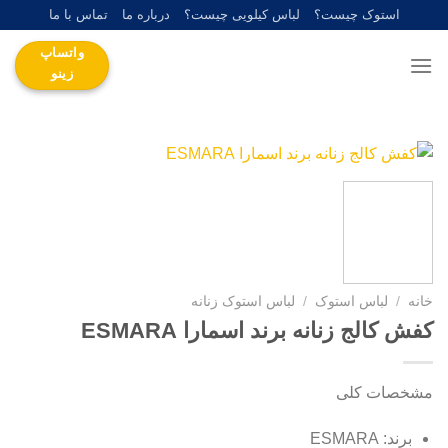
Ski
استوک چیست؟
لباس کیلویی چیست؟
درباره ما
تماس با ما
t
واتساپ
conten
زینو
خانه
/
لباس استوک
/
لباس استوک زنانه
کفش کالج زنانه برند اسمارا ESMARA
مشخصات کلی
برند: ESMARA