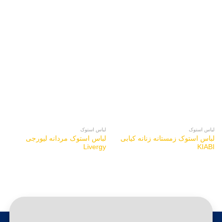
لباس استوک
لباس استوک
لباس استوک زمستانه زنانه کیابی
لباس استوک مردانه لیورجی
Livergy
KIABI