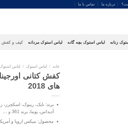
ست؟
درباره ما
تماس با ما
توک زنانه
لباس استوک بچه گانه
لباس استوک مردانه
کیف و کفش
خانه
/
لباس استوک
/
لباس استوک 
کفش کتانی اورجین
های 2018
برند: نایک، ریبوک، اسکچرز، 
آدیداس، پوما، برند 361 و …
محصول: میکس اروپا و آمریکا