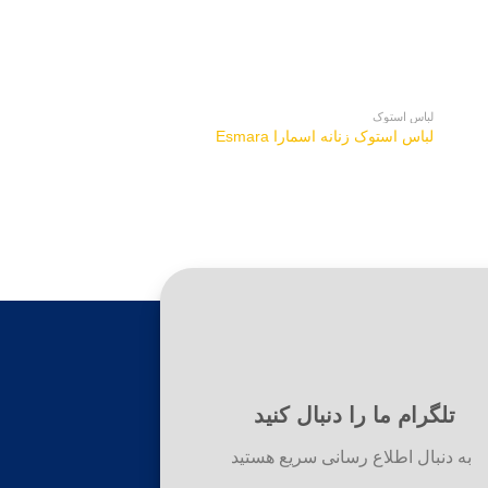
لباس استوک
لباس استوک
لباس استوک زنانه اسمارا Esmara
مایو زنانه استوک کیابی KIABI
تلگرام ما را دنبال کنید
به دنبال اطلاع رسانی سریع هستید