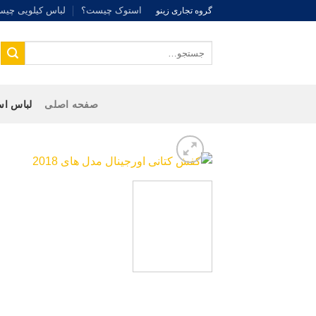
Ski
استوک چیست؟
لباس کیلویی چی
گروه تجاری زینو
t
conten
جستجو
برای:
صفحه اصلی
لباس اس