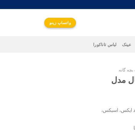
واتساپ زینو
عینک
لباس تاناکورا
بچه گانه
ال مدل
واتساپ زینو
جهت اطلاع از قیمت و
ارتباط سریع کلیک کنید
زد ایکس، اسیکس،