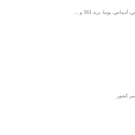
داس، پوما، برند 361 و …
سر کشور