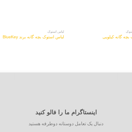
توک
لباس استوک
بچه گانه کیلویی
لباس استوک بچه گانه برند BlueKey
اینستاگرام ما را فالو کنید
دنبال یک تعامل دوستانه دوطرفه هستید