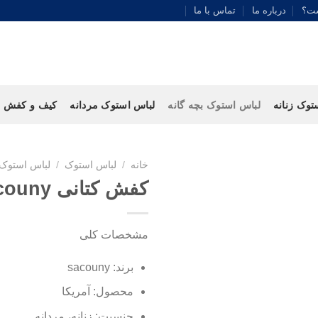
ست؟
درباره ما
تماس با ما
توک زنانه
لباس استوک بچه گانه
لباس استوک مردانه
کیف و کفش
خانه
/
لباس استوک
/
لباس استوک 
کفش کتانی ⁣sacouny
مشخصات کلی
برند: ⁣sacouny
محصول: آمریکا
جنسیت: زنانه، مردانه