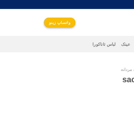
واتساپ زینو
عینک
لباس تاناکورا
مردانه
واتساپ زینو
جهت اطلاع از قیمت و
ارتباط سریع کلیک کنید