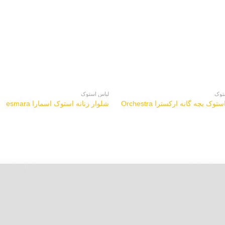
توک
لباس استوک
وک بچه گانه ارکسترا Orchestra
شلوار زنانه استوک اسمارا esmara