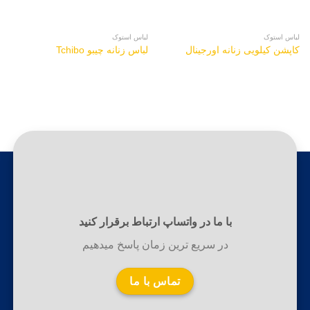
لباس استوک
لباس استوک
کاپشن کیلویی زنانه اورجینال
لباس زنانه چیبو Tchibo
با ما در واتساپ ارتباط برقرار کنید
در سریع ترین زمان پاسخ میدهیم
تماس با ما