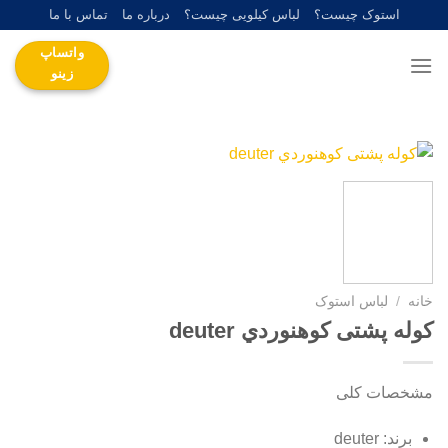
Ski
استوک چیست؟
لباس کیلویی چیست؟
درباره ما
تماس با ما
t
واتساپ
conten
زینو
خانه
/
لباس استوک
کوله پشتی کوهنوردي deuter
مشخصات کلی
برند: deuter