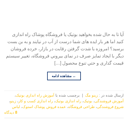
آیا تا به حال شده بخواهید بوتیک یا فروشگاه پوشاک راه اندازی
کنید اما هر بار ایده های شما درست از آب در نیایند و به بن بست
برسید؟ اﻣﺮوزه ﺑﺎ ﺷﺪت ﮔﺮﻓﺘﻦ رﻗﺎﺑﺖ در ﺑﺎزار، ﺧﺮده ﻓﺮوﺷﺎن
دﻳﮕﺮ ﺑﺎ اﻳﺠﺎد ﺗﻤﺎﻳﺰ ﺻﺮف در ﻧﻤﺎی ﺑﻴﺮوﻧﻲ ﻓﺮوﺷﮕﺎه، ﺗﻐﻴﻴﺮ ﺳﻴﺴﺘﻢ
ﻗﻴﻤﺖ ﮔﺬاری و ﺣﺘﻲ ﺗﻨﻮع ﻣﺤﺼﻮل […]
←
مشاهده ادامه
ارسال شده در :
زینو مگ
|
برچسب‌ شده با
آموزش راه اندازی بوتیک
،
آموزش فروشندگی
،
بوتیک
،
راه اندازی بوتیک
،
راه اندازی کسب و کار
،
زینو
،
شروع فروشندگی
،
طراحی فروشگاه
،
عمده فروش پوشاک استوک
،
لباس
8
دیدگاه