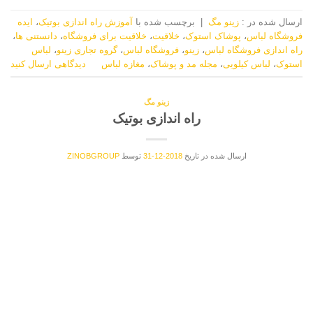
ارسال شده در :
زینو مگ
|
برچسب‌ شده با
آموزش راه اندازی بوتیک
،
ایده
فروشگاه لباس
،
پوشاک استوک
،
خلاقیت
،
خلاقیت برای فروشگاه
،
دانستنی ها
،
راه اندازی فروشگاه لباس
،
زینو
،
فروشگاه لباس
،
گروه تجاری زینو
،
لباس
استوک
،
لباس کیلویی
،
مجله مد و پوشاک
،
مغازه لباس
دیدگاهی ارسال کنید
زینو مگ
راه اندازی بوتیک
ارسال شده در تاریخ
2018-12-31
توسط
ZINOBGROUP