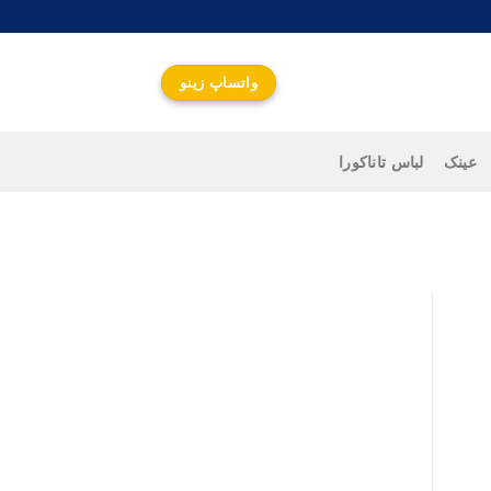
واتساپ زینو
عینک
لباس تاناکورا