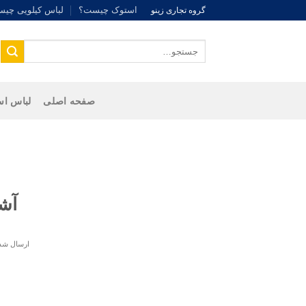
Ski
استوک چیست؟
لباس کیلویی چی
گروه تجاری زینو
t
conten
جستجو
برای:
صفحه اصلی
لباس اس
آشن
ارسال شده