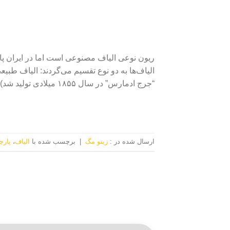
ریون نوعی الیاف مصنوعی است اما در ایران پار
الیاف‌ها به دو نوع تقسیم می‌گردند: الیاف طبیع
“جرج ادمارس” در سال ۱۸۵۵ میلادی تولید شد). الیاف مصنوعی از مغز […]
ارسال شده در :
زینو مگ
|
برچسب‌ شده با
الیاف
،
پارچ