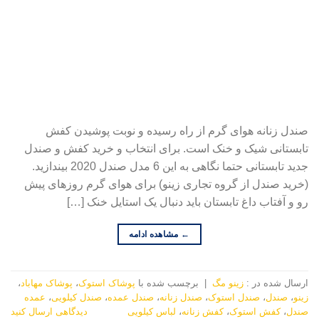
صندل زنانه هوای گرم از راه رسیده و نوبت پوشیدن کفش
تابستانی شیک و خنک است. برای انتخاب و خرید کفش و صندل
جدید تابستانی حتما نگاهی به این 6 مدل صندل 2020 بیندازید.
(خرید صندل از گروه تجاری زینو) برای هوای گرم روزهای پیش
رو و آفتاب داغ تابستان باید دنبال یک استایل خنک […]
←
مشاهده ادامه
ارسال شده در :
زینو مگ
|
برچسب‌ شده با
پوشاک استوک
،
پوشاک مهاباد
،
زینو
،
صندل
،
صندل استوک
،
صندل زنانه
،
صندل عمده
،
صندل کیلویی
،
عمده
صندل
،
کفش استوک
،
کفش زنانه
،
لباس کیلویی
دیدگاهی ارسال کنید